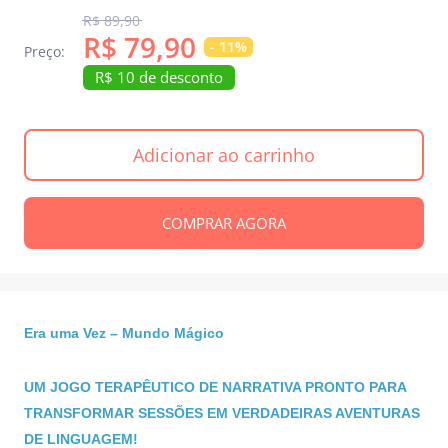
product.general.regular_price
R$ 89,90
product.general.sale_price
R$ 79,90
- 11%
Preço:
R$ 10 de desconto
Adicionar ao carrinho
COMPRAR AGORA
Era uma Vez – Mundo Mágico
UM JOGO TERAPÊUTICO DE NARRATIVA PRONTO PARA
TRANSFORMAR SESSÕES EM VERDADEIRAS AVENTURAS
DE LINGUAGEM!