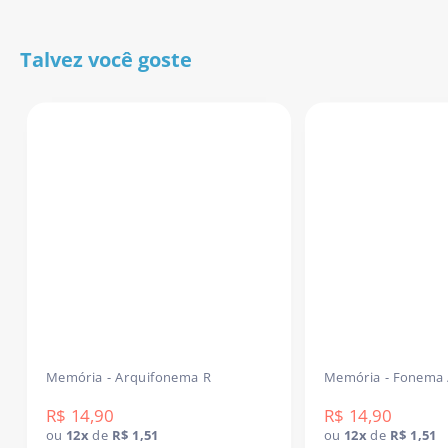
- Pronto para imprimir e usar na hora.
Download imediato após a confirmação do pagamento.
Talvez você goste
Receba agora e já use na sua próxima sessão!
Memória - Arquifonema R
Memória - Fonema 
R$ 14,90
R$ 14,90
ou
12x
de
R$ 1,51
ou
12x
de
R$ 1,51