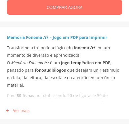
COMPRAR AGORA
Memória Fonema /r/ – Jogo em PDF para Imprimir
Transforme o treino fonológico do
fonema
/r/
em um
momento de diversão e aprendizado!
O
Memória Fonema /r/
é um
jogo terapêutico em PDF
,
pensado para
fonoaudiólogos
que desejam unir estímulo
da fala, da leitura, da escrita e da atenção em um único
material.
Com
50 fichas
no total – sendo 20 de figuras e 30 de
palavras escritas em três tipos de letra – o jogo oferece
diferentes formas de jogar: figura × figura, figura × palavra
Ver mais
ou palavra × palavra.
Essa versatilidade torna o recurso útil tanto para treino