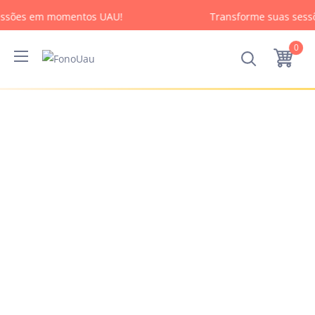
ssões em momentos UAU!
Transforme suas sess
0