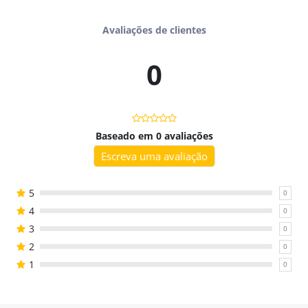
fonológico quanto para desenvolvimento da linguagem e
habilidades cognitivas, podendo ser utilizado também por
Avaliações de clientes
psicopedagogos
.
0
Pode ser usado em sessões clínicas, escolares ou enviado
para casa, garantindo que a criança pratique de forma leve
e motivadora.
Você vai receber
Baseado em 0 avaliações
- PDF colorido em alta resolução;
Escreva uma avaliação
- 20 fichas de figuras;
- 30 fichas com palavras escritas em três tipos de letra
5
0
(bastão, imprensa e cursiva);
4
0
- Pronto para imprimir e usar.
3
0
Benefícios
2
0
- Jogo versátil com diferentes formas de aplicação;
1
0
- Estimula fala, linguagem e habilidades cognitivas;
- Visual atrativo e lúdico;