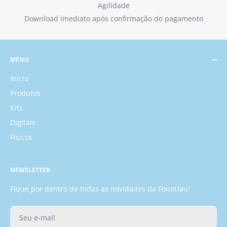
Agilidade
Download imediato após confirmação do pagamento
MENU
Início
Produtos
Kits
Digitais
Físicos
NEWSLETTER
Fique por dentro de todas as novidades da FonoUau!
Seu e-mail