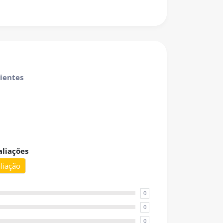
criança é convidada a construir narrativas
jetos extraordinários, emoções e climas
ensa impressão, recorte ou preparo prévio: é
ularidade favorece a fluidez do atendimento e
lientes
 atendimentos individuais quanto em grupo.
ão narrativa, o jogo favorece habilidades como
o de discurso e expressão emocional
. É
mbém para crianças com
TEA, TDL e
s e níveis de linguagem.
aliações
liação
ogos, professores e famílias que buscam um
0
0
0