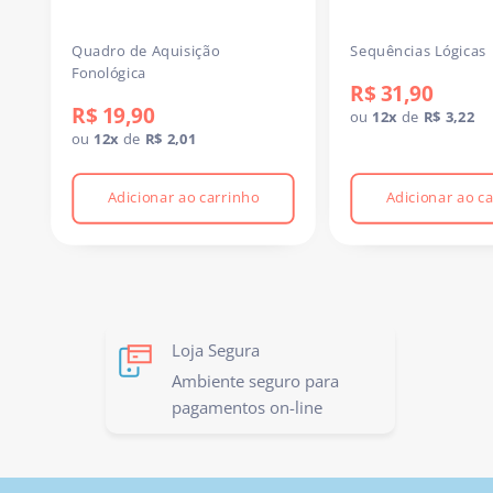
Versão física do jogo.
Quadro de Aquisição
Sequências Lógicas
Fonológica
A versão digital está disponível separadamente no site
R$ 31,90
R$ 19,90
ou
12x
de
R$ 3,22
ou
12x
de
R$ 2,01
Adicionar ao carrinho
Adicionar ao c
Loja Segura
Ambiente seguro para
pagamentos on-line