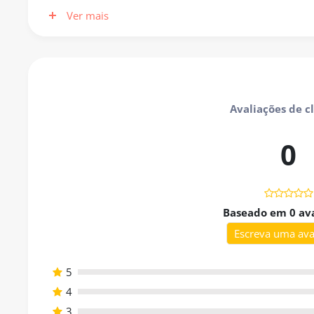
plásticos que permitem a montagem visual das histórias, a 
Ver mais
usando
personagens encantados, cenários mágicos, ob
fantásticos.
Por ser um
material físico pronto para uso
, o jogo disp
abrir, organizar as cartas e começar a sessão. Essa partic
Avaliações de c
amplia as possibilidades de intervenção clínica, tanto em
0
Além de trabalhar linguagem oral, vocabulário e organizaç
flexibilidade cognitiva, teoria da mente, estruturaçã
indicado para crianças com
desenvolvimento típico
e ta
dificuldades escolares
, adaptando-se a diferentes idade
Baseado em 0 av
Escreva uma ava
É a ferramenta perfeita para fonoaudiólogos, psicopedag
material completo, lúdico e funcional.
5
4
Você vai receber
3