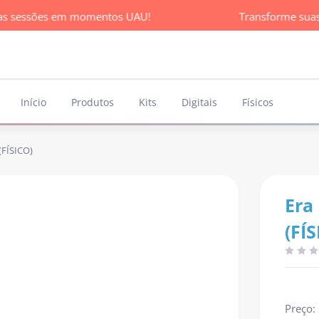
 sessões em momentos UAU!
Transforme suas 
Início
Produtos
Kits
Digitais
Físicos
(FÍSICO)
Era
(FÍ
Preço: