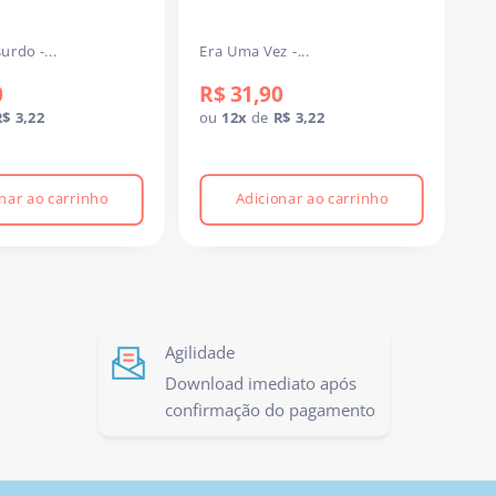
urdo -...
Era Uma Vez -...
Er
0
R$ 31,90
R
R$ 3,22
ou
12x
de
R$ 3,22
o
nar ao carrinho
Adicionar ao carrinho
Agilidade
Download imediato após
confirmação do pagamento