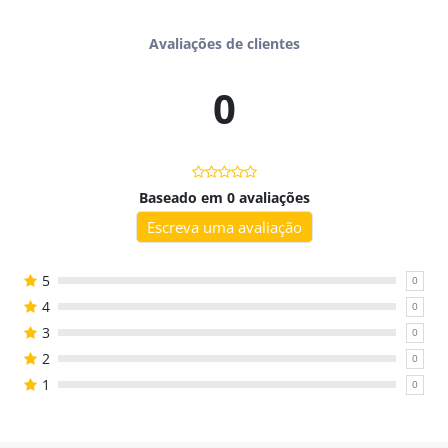
treino de leitura e escrita, ampliando seu uso também
para
psicopedagogos
.
Avaliações de clientes
Ideal para sessões individuais ou em grupos de até quatro
0
jogadores.
Você vai receber
- PDF colorido em alta qualidade;
- 12 cartelas com imagens de palavras-alvo do
Baseado em 0 avaliações
arquifonema R;
Escreva uma avaliação
- 32 fichas ilustradas para sorteio;
- 32 fichas com as palavras escritas para sorteio;
5
0
- Instruções de montagem e jogo.
4
0
Benefícios
3
0
- Engaja e diverte durante o treino fonológico;
2
0
- Versátil: uso individual ou em grupo;
1
0
- Pronto para imprimir e usar na hora;
- Design lúdico e atrativo para crianças.