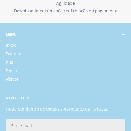
Agilidade
Download imediato após confirmação do pagamento
MENU
Início
Produtos
Kits
Digitais
Físicos
NEWSLETTER
Fique por dentro de todas as novidades da FonoUau!
Seu e-mail