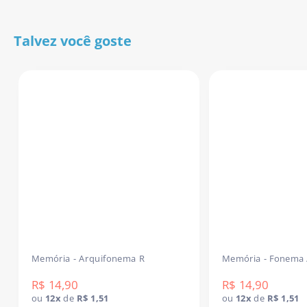
Download imediato após a confirmação do pagamento.
Talvez você goste
Receba agora e já use na sua próxima sessão!
Memória - Arquifonema R
Memória - Fonema 
R$ 14,90
R$ 14,90
ou
12x
de
R$ 1,51
ou
12x
de
R$ 1,51