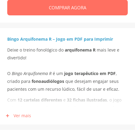
COMPRAR AGORA
Bingo Arquifonema R – Jogo em PDF para Imprimir
Deixe o treino fonológico do
arquifonema R
mais leve e
divertido!
O
Bingo Arquifonema R
é um
jogo terapêutico em PDF
,
criado para
fonoaudiólogos
que desejam engajar seus
pacientes com um recurso lúdico, fácil de usar e eficaz.
Com
12 cartelas diferentes
e
32 fichas ilustradas
, o jogo
estimula a percepção e a produção correta do arquifonema
R, além de incentivar a comunicação, a atenção, a memória
Ver mais
e a interação social. Como o jogo acompanha também
fichas com as palavras escritas
, pode ser usado para