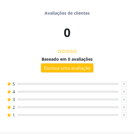
Com design lúdico e colorido, o álbum pode ser impresso em
Avaliações de clientes
casa ou no consultório, e até usado com papel fotográfico ou
vinil adesivo para uma experiência ainda mais realista. Um
0
recurso criativo, afetivo e eficaz para fonoaudiólogos,
professores e famílias.
Baseado em 0 avaliações
Você vai receber
Escreva uma avaliação
- Álbum completo com 12 páginas (formato A5 dobrado);
5
0
- 26 figurinhas com palavras que contêm o fonema /r/;
4
0
3
- Instruções de montagem com dicas de impressão.
0
2
0
1
0
Benefícios
- Favorece a produção e generalização do fonema /r/;