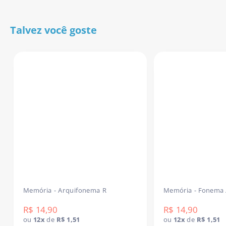
- Estimula vocabulário, construção frasal e categorias
semânticas;
Talvez você goste
- Gera vínculo afetivo com a atividade (colecionável!);
- Pode ser enviado como tarefa de casa para continuidade
entre sessões;
- Alta adesão da criança pelo formato lúdico e visual atrativo.
Download imediato após a confirmação do pagamento.
move
Leve agora mesmo um recurso que vira coleção e pro
resultado!
Memória - Arquifonema R
Memória - Fonema 
R$ 14,90
R$ 14,90
ou
12x
de
R$ 1,51
ou
12x
de
R$ 1,51