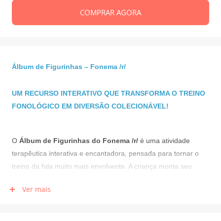
COMPRAR AGORA
Álbum de Figurinhas – Fonema /r/
UM RECURSO INTERATIVO QUE TRANSFORMA O TREINO
FONOLÓGICO EM DIVERSÃO COLECIONÁVEL!
O
Álbum de Figurinhas do Fonema /r/
é uma atividade
terapêutica interativa e encantadora, pensada para tornar o
treino da fala muito mais envolvente. A criança monta seu
próprio álbum com 26 figurinhas ilustradas de palavras com o
Ver mais
som /r/ — como jacaré, canguru, pantera, pirulito e submarino
— reforçando a produção correta do fonema enquanto amplia
vocabulário e estrutura frases.