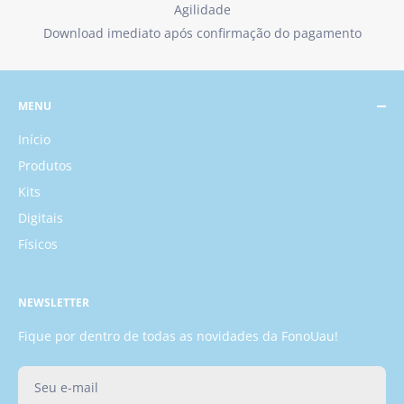
Agilidade
Download imediato após confirmação do pagamento
MENU
Início
Produtos
Kits
Digitais
Físicos
NEWSLETTER
Fique por dentro de todas as novidades da FonoUau!
Seu e-mail