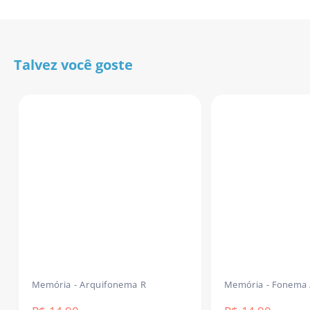
Download imediato após a confirmação do pagamento.
Receba agora e já use na sua próxima sessão!
Talvez você goste
Memória - Arquifonema R
Memória - Fonema 