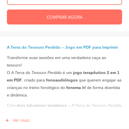
COMPRAR AGORA
A Terra do Tesouro Perdido – Jogo em PDF para Imprimir
Transforme suas sessões em uma verdadeira caça ao
tesouro!
O
A Terra do Tesouro Perdido
é um
jogo terapêutico 2 em 1
em PDF
, criado para
fonoaudiólogos
que querem engajar as
crianças no treino fonológico do
fonema /r/
de forma divertida
e dinâmica.
Com
dois tabuleiros temáticos
–
A Terra do Tesouro Perdido
e
Caça Figuras
– e um conjunto de cartas, este material é
Ver mais
perfeito para estimular não só a fala, mas também atenção,
memória, raciocínio lógico e interação social.