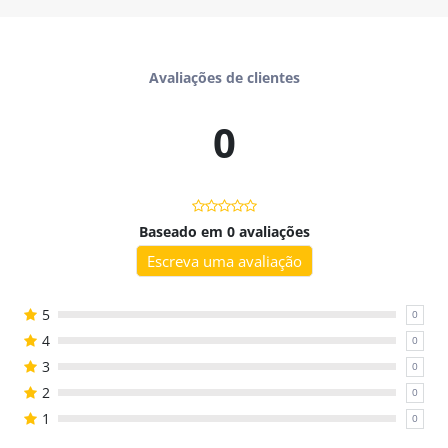
Pode ser usado em
atendimentos individuais ou em grupo
(2 a 4 jogadores), tornando as sessões mais leves e
Avaliações de clientes
motivadoras.
Você vai receber
0
- PDF colorido em alta qualidade;
- 2 tabuleiros temáticos;
- Cartas com tarefas para usar no jogo
A Terra do Tesouro
Perdido
;
Baseado em 0 avaliações
- Material pronto para imprimir e usar.
Escreva uma avaliação
Benefícios
- Dois jogos em um único material;
5
0
- Visual atrativo que desperta curiosidade;
4
0
- Estimula fala, linguagem e cognição;
3
0
- Pode ser usado individualmente ou em grupos;
2
0
- Pronto para imprimir e usar no mesmo dia.
1
0