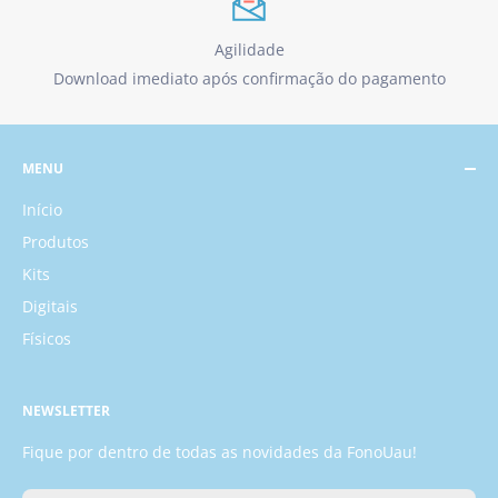
Agilidade
Download imediato após confirmação do pagamento
MENU
Início
Produtos
Kits
Digitais
Físicos
NEWSLETTER
Fique por dentro de todas as novidades da FonoUau!