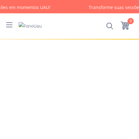
sões em momentos UAU!
Transforme suas sessõ
0